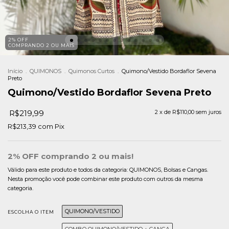
2% OFF
COMPRANDO 2 OU MAIS
Início
.
QUIMONOS
.
Quimonos Curtos
.
Quimono/Vestido Bordaflor Sevena
Preto
Quimono/Vestido Bordaflor Sevena Preto
R$219,99
2
x de
R$110,00
sem juros
R$213,39
com
Pix
2% OFF comprando 2 ou mais!
Válido para este produto e todos da categoria: QUIMONOS, Bolsas e Cangas.
Nesta promoção você pode combinar este produto com outros da mesma
categoria.
QUIMONO/VESTIDO
ESCOLHA O ITEM