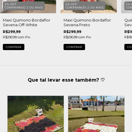
2% OFF
2% OFF
2% 
COMPRANDO 2 OU MAIS
COMPRANDO 2 OU MAIS
CO
Maxi Quimono Bordaflor
Maxi Quimono Bordaflor
Qui
Sevena Off-White
Sevena Preto
Sev
R$299,99
R$299,99
R$1
R$290,99
com
Pix
R$290,99
com
Pix
R$18
COMPRAR
COMPRAR
CO
Que tal levar esse também? ♡