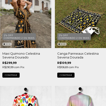
2% OFF
2% OFF
COMPRANDO 2 OU MAIS
COMPRANDO 2 OU MAIS
Maxi Quimono Celestina
Canga Panneaux Celestina
Sevena Dourado
Sevena Dourada
R$299,99
R$109,99
R$290,99
com
Pix
R$106,69
com
Pix
COMPRAR
COMPRAR