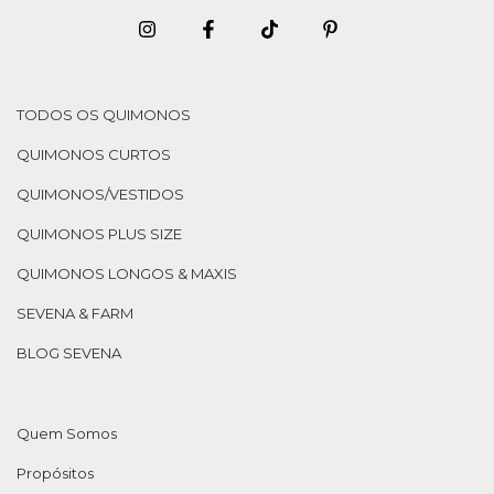
TODOS OS QUIMONOS
QUIMONOS CURTOS
QUIMONOS/VESTIDOS
QUIMONOS PLUS SIZE
QUIMONOS LONGOS & MAXIS
SEVENA & FARM
BLOG SEVENA
Quem Somos
Propósitos