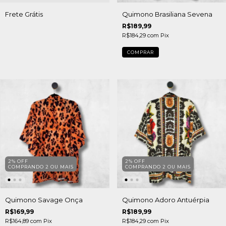
Frete Grátis
Quimono Brasiliana Sevena
R$189,99
R$184,29
com
Pix
2% OFF
2% OFF
COMPRANDO 2 OU MAIS
COMPRANDO 2 OU MAIS
Quimono Savage Onça
Quimono Adoro Antuérpia
R$169,99
R$189,99
R$164,89
com
Pix
R$184,29
com
Pix