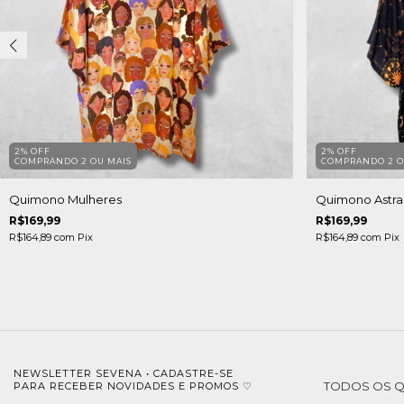
2% OFF
2% OFF
COMPRANDO 2 OU MAIS
COMPRANDO 2 O
Quimono Mulheres
Quimono Astral
R$169,99
R$169,99
R$164,89
com
Pix
R$164,89
com
Pix
NEWSLETTER SEVENA • CADASTRE-SE
TODOS OS 
PARA RECEBER NOVIDADES E PROMOS ♡