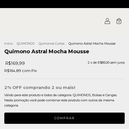
0
Início
.
QUIMONOS
.
Quimonos Curtos
.
Quimono Astral Mocha Mousse
Quimono Astral Mocha Mousse
R$169,99
2
x de
R$85,00
sem juros
R$164,89
com
Pix
2% OFF comprando 2 ou mais!
Válido para este produto e todos da categoria: QUIMONOS, Bolsas e Cangas.
Nesta promoção você pode combinar este produto com outros da mesma
categoria.