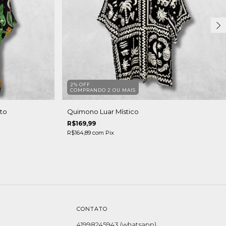
2% OFF
COMPRANDO 2 OU MAIS
to
Quimono Luar Místico
R$169,99
R$164,89
com
Pix
CONTATO
41998245943 (whatsapp)