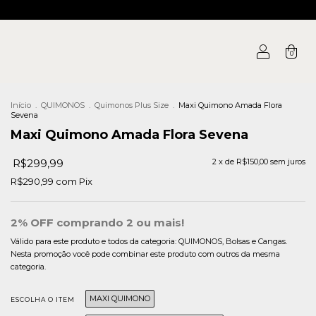
0
Início
.
QUIMONOS
.
Quimonos Plus Size
.
Maxi Quimono Amada Flora
Sevena
Maxi Quimono Amada Flora Sevena
R$299,99
2
x de
R$150,00
sem juros
R$290,99
com
Pix
2% OFF comprando 2 ou mais!
Válido para este produto e todos da categoria: QUIMONOS, Bolsas e Cangas.
Nesta promoção você pode combinar este produto com outros da mesma
categoria.
MAXI QUIMONO
ESCOLHA O ITEM