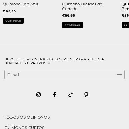
Quimono Lírio Azul
Quimono Tucanos do
Qui
Cerrado
Ben
€63,33
€56,66
€56
COMPRAR
NEWSLETTER SEVENA • CADASTRE-SE PARA RECEBER
NOVIDADES E PROMOS ♡
TODOS OS QUIMONOS
QUIMONOS CURTOS