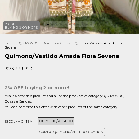
2% OFF
BUYING 2 OR MORE
Home
.
QUIMONOS
.
Quimonos Curtos
.
Quimono/Vestido Amada Flora
Sevena
Quimono/Vestido Amada Flora Sevena
$73.33 USD
2% OFF buying 2 or more!
Available for this product and all of the products of category: QUIMONOS,
Bolsas e Cangas.
You can combine this offer with other products of the same category.
QUIMONO/VESTIDO
ESCOLHA O ITEM
COMBO QUIMONO/VESTIDO + CANGA