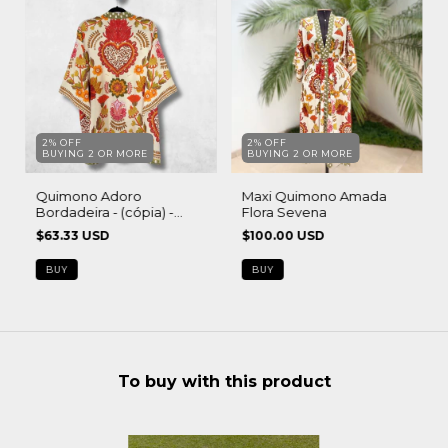
2% OFF
2% OFF
BUYING 2 OR MORE
BUYING 2 OR MORE
Quimono Adoro
Maxi Quimono Amada
Bordadeira - (cópia) -
Flora Sevena
(cópia) - (cópia) - (cópia) -
$63.33 USD
$100.00 USD
(cópia)
BUY
BUY
To buy with this product