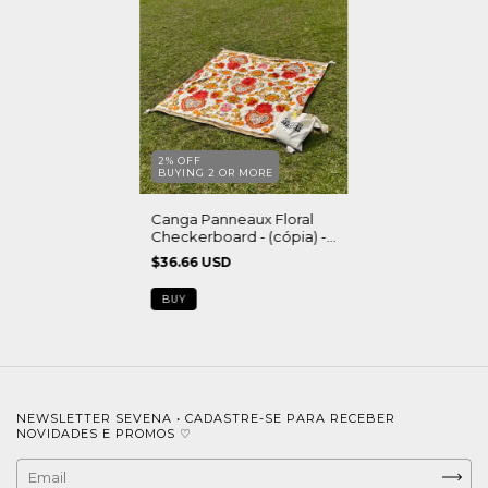
2% OFF
BUYING 2 OR MORE
Canga Panneaux Floral
Checkerboard - (cópia) -
(cópia) - (cópia) - (cópia)
$36.66 USD
BUY
NEWSLETTER SEVENA • CADASTRE-SE PARA RECEBER
NOVIDADES E PROMOS ♡