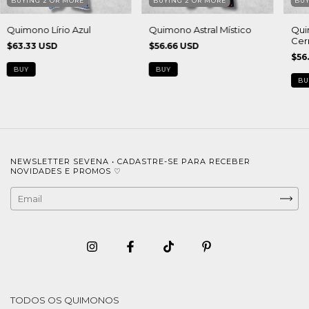
BUYING 2 OR MORE
BUYING 2 OR MORE
BUY
Quimono Lírio Azul
Quimono Astral Místico
Qui
Cer
$63.33 USD
$56.66 USD
$56
BUY
NEWSLETTER SEVENA • CADASTRE-SE PARA RECEBER
NOVIDADES E PROMOS ♡
TODOS OS QUIMONOS