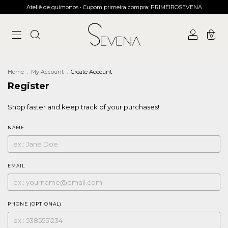
Ateliê de quimonos • Cupom primeira compra: PRIMEIROSEVENA
0
Home
.
My Account
.
Create Account
Register
Shop faster and keep track of your purchases!
NAME
EMAIL
PHONE (OPTIONAL)